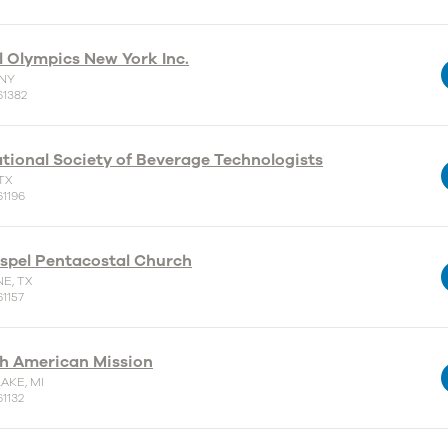
l Olympics New York Inc.
 NY
61382
ational Society of Beverage Technologists
TX
61196
ospel Pentacostal Church
E, TX
1157
h American Mission
AKE, MI
1132