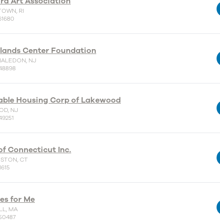
rd Art Association
TOWN, RI
61680
lands Center Foundation
ALEDON, NJ
48898
able Housing Corp of Lakewood
D, NJ
49251
of Connecticut Inc.
STON, CT
1615
es for Me
LL, MA
50487