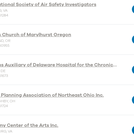
tional Society of Air Safety Investigators
, VA
61284
s Church of Marylhurst Oregon
D, OR
60955
Womens Auxiliary of Delaware Hospital for the Chronically Ill
 DE
61673
 Planning Association of Northeast Ohio Inc.
HBY, OH
61724
y Center of the Arts Inc.
RG, VA