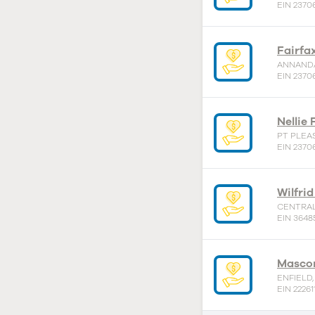
EIN 2370
Fairfax
ANNANDA
EIN 2370
Nellie
PT PLEA
EIN 2370
Wilfri
CENTRAL 
EIN 3648
Mascom
ENFIELD,
EIN 22261