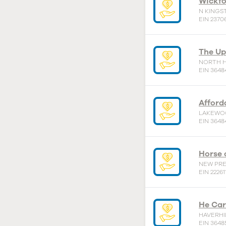
Wickfo
N KINGS
EIN 2370
The Up
NORTH H
EIN 3648
Afford
LAKEWOO
EIN 3648
Horse 
NEW PRE
EIN 22261
He Car
HAVERHI
EIN 3648