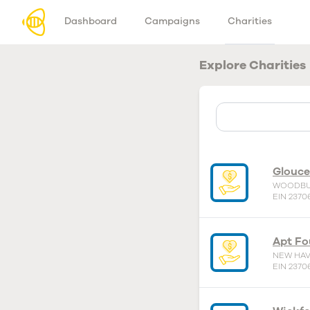
Dashboard
Campaigns
Charities
Explore Charities
Glouce
WOODBU
EIN 2370
Apt Fo
NEW HAV
EIN 23706