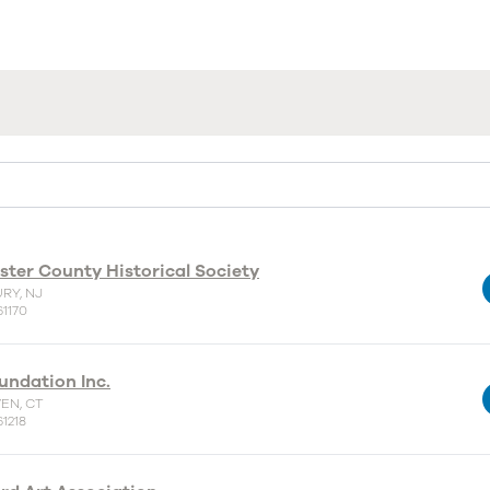
ster County Historical Society
RY, NJ
61170
undation Inc.
EN, CT
1218