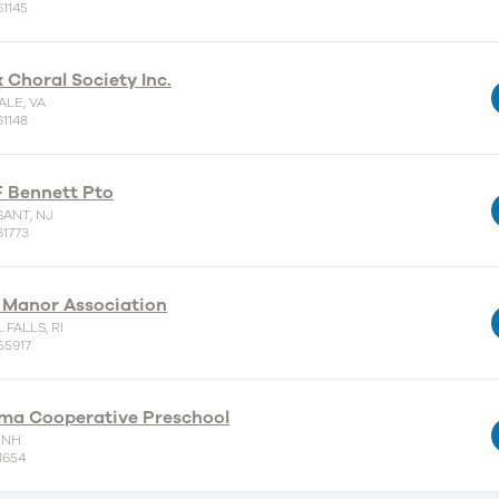
61145
 Choral Society Inc.
LE, VA
61148
 F Bennett Pto
SANT, NJ
61773
d Manor Association
FALLS, RI
55917
a Cooperative Preschool
 NH
1654