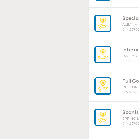
Specia
ALBANY,
EIN 2370
Intern
DALLAS, 
EIN 2370
Full G
CLEBURN
EIN 23706
Spanis
SPRING L
EIN 23706