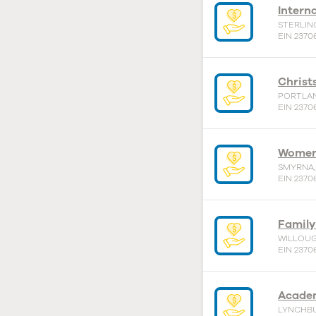
Interna
STERLING
EIN 2370
Christ
PORTLAN
EIN 2370
SMYRNA,
EIN 2370
Family
WILLOUG
EIN 2370
Academ
LYNCHBU