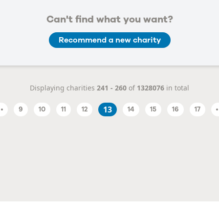
Can't find what you want?
Recommend a new charity
Displaying charities
241 - 260
of
1328076
in total
13
9
10
11
12
14
15
16
17
us